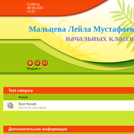
Суббота
08.08.2026
14:23
Мальцева Лейла Мустафае
начальных классо
Форум »
Test category
Форум
Test forum
Test forum description
Дополнительная информация