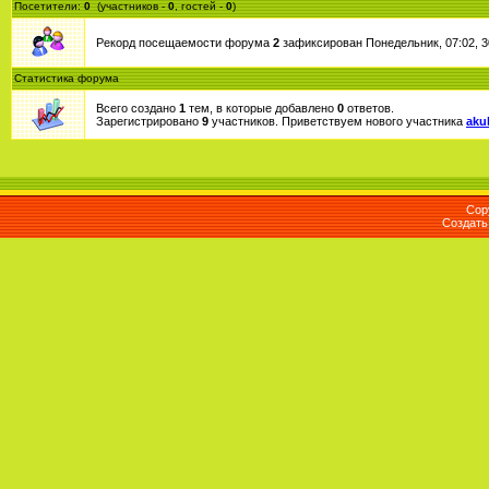
Посетители:
0
(участников -
0
, гостей -
0
)
Рекорд посещаемости форума
2
зафиксирован Понедельник, 07:02, 3
Статистика форума
Всего создано
1
тем, в которые добавлено
0
ответов.
Зарегистрировано
9
участников. Приветствуем нового участника
aku
Cop
Создат