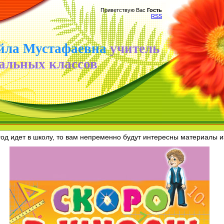
Приветствую Вас
Гость
RSS
йла Мустафаевна
учитель
альных классов
д идет в школу, то вам непременно будут интересны материалы и