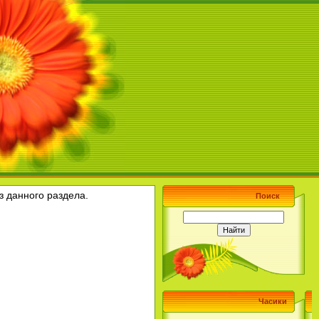
з данного раздела.
Поиск
Часики