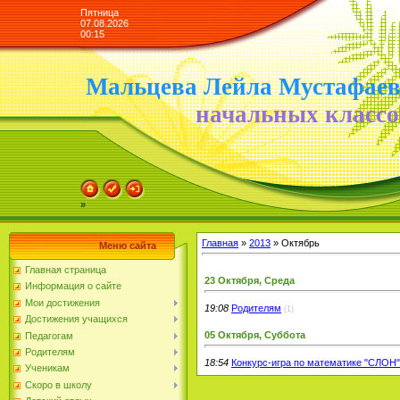
Пятница
07.08.2026
00:15
Мальцева Лейла Мустафае
начальных классо
»
Главная
»
2013
»
Октябрь
Меню сайта
Главная страница
23 Октября, Среда
Информация о сайте
Мои достижения
19:08
Родителям
(1)
Достижения учащихся
05 Октября, Суббота
Педагогам
Родителям
18:54
Конкурс-игра по математике "СЛОН"
Ученикам
Скоро в школу