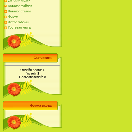
Детский отдых
Каталог файлов
Каталог статей
Форум
Фотоальбомы
Гостевая книга
Статистика
Онлайн всего:
1
Гостей:
1
Пользователей:
0
Форма входа