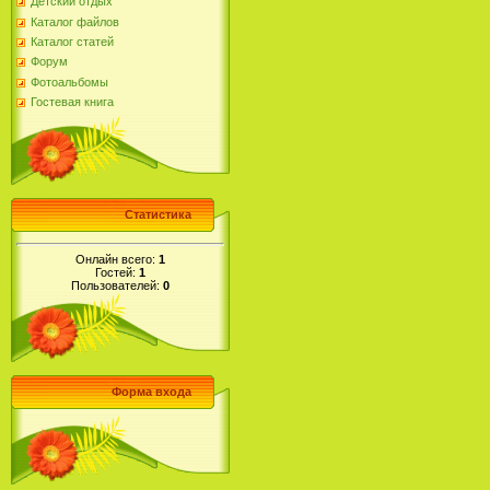
Детский отдых
Каталог файлов
Каталог статей
Форум
Фотоальбомы
Гостевая книга
Статистика
Онлайн всего:
1
Гостей:
1
Пользователей:
0
Форма входа