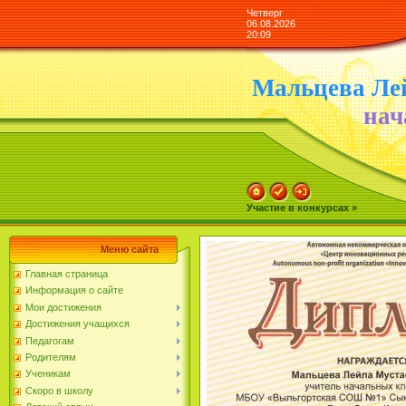
Четверг
06.08.2026
20:09
Мальцева Ле
нач
Участие в конкурсах »
Меню сайта
Главная страница
Информация о сайте
Мои достижения
Достижения учащихся
Педагогам
Родителям
Ученикам
Скоро в школу