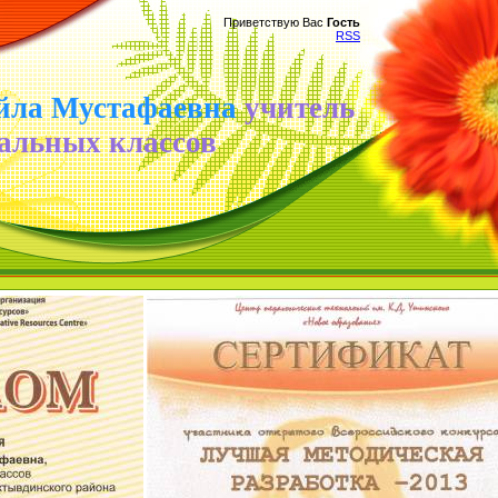
Приветствую Вас
Гость
RSS
йла Мустафаевна
учитель
альных классов