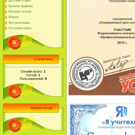
Детский отдых
Каталог файлов
Каталог статей
Форум
Фотоальбомы
Гостевая книга
Статистика
Онлайн всего:
1
Гостей:
1
Пользователей:
0
Форма входа