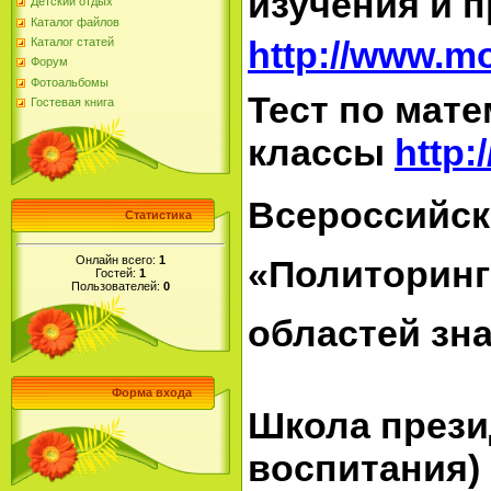
изучения и 
Детский отдых
Каталог файлов
http://www.mo
Каталог статей
Форум
Фотоальбомы
Тест по матем
Гостевая книга
классы
http:
Всероссийск
Статистика
Онлайн всего:
1
«Политоринг
Гостей:
1
Пользователей:
0
областей зн
Форма входа
Школа прези
воспитания)