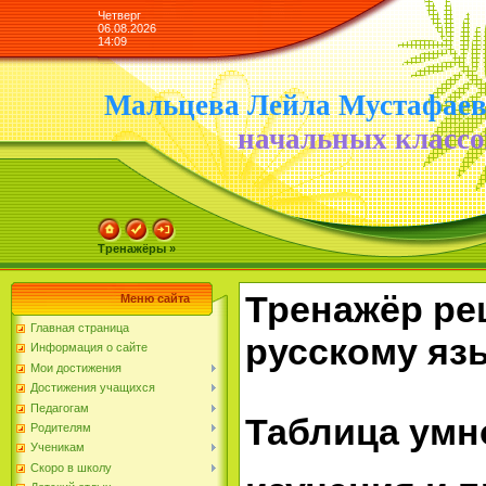
Четверг
06.08.2026
14:09
Мальцева Лейла Мустафае
начальных классо
Тренажёры »
Тренажёр ре
Меню сайта
Главная страница
русскому яз
Информация о сайте
Мои достижения
Достижения учащихся
Педагогам
Таблица умн
Родителям
Ученикам
Скоро в школу