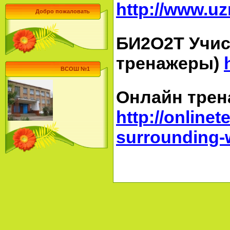
http://www.uz
Добро пожаловать
БИ2О2Т Учис
тренажеры)
ВСОШ №1
Онлайн трен
http://online
surrounding-w