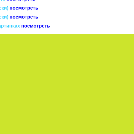
ски)
посмотреть
ски)
посмотреть
артинках
посмотреть