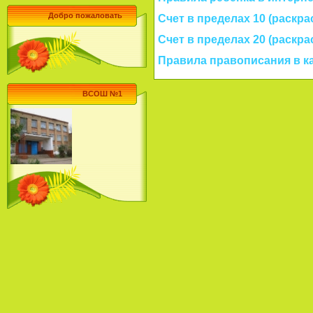
Добро пожаловать
Счет в пределах 10 (раскра
Счет в пределах 20 (раскра
Правила правописания в к
ВСОШ №1