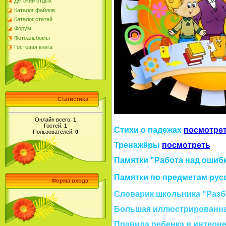
Детский отдых
Каталог файлов
Каталог статей
Форум
Фотоальбомы
Гостевая книга
Статистика
Онлайн всего:
1
Гостей:
1
Стихи о падежах
посмотре
Пользователей:
0
Тренажёры
посмотреть
Памятки "Работа над ошиб
Памятки по предметам русс
Форма входа
Словарик школьника "Разб
Большая иллюстрированна
Правила ребенка в интерн