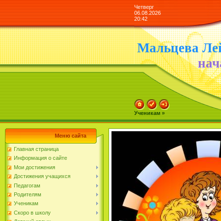
Четверг
06.08.2026
20:42
Мальцева Ле
нач
Ученикам »
Меню сайта
Главная страница
Информация о сайте
Мои достижения
Достижения учащихся
Педагогам
Родителям
Ученикам
Скоро в школу