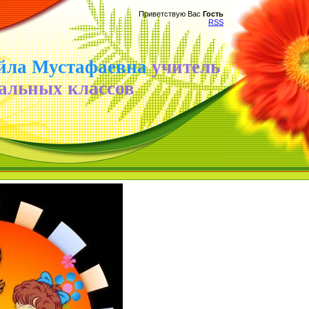
Приветствую Вас
Гость
RSS
йла Мустафаевна
учитель
альных классов