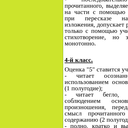
прочитанного, выделяе
на части с помощью 
при пересказе нар
изложения, допускает 
только с помощью учи
стихотворение, но 
монотонно.
4-й класс.
Оценка "5" ставится уч
- читает осознан
использованием основ
(1 полугодие);
- читает бегло, с
соблюдением осно
произношения, пере
смысл прочитанног
содержанию (2 полугод
- полно, кратко и вы