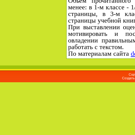
Объем прочитанного
менее: в 1-м классе - 1
страницы, в 3-м кла
страницы учебной книг
При выставлении оце
мотивировать и по
овладении правильны
работать с текстом.
По материалам сайта
d
Cop
Создат