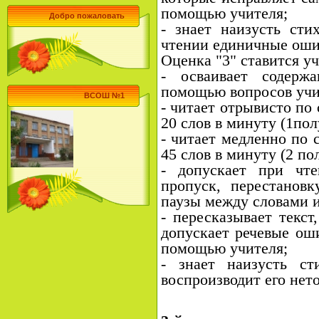
помощью учителя;
Добро пожаловать
- знает наизусть сти
чтении единичные ошиб
Оценка "3" ставится уч
- осваивает содерж
помощью вопросов учи
ВСОШ №1
- читает отрывисто по 
20 слов в минуту (1пол
- читает медленно по 
45 слов в минуту (2 по
- допускает при чт
пропуск, перестановк
паузы между словами 
- пересказывает текст
допускает речевые оши
помощью учителя;
- знает наизусть ст
воспроизводит его нет