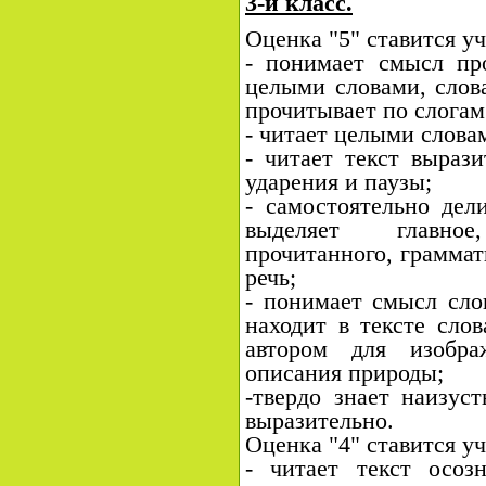
3-й класс.
Оценка "5" ставится уч
- понимает смысл про
целыми словами, слов
прочитывает по слогам 
- читает целыми словам
- читает текст вырази
ударения и паузы;
- самостоятельно дел
выделяет главно
прочитанного, граммат
речь;
- понимает смысл слов
находит в тексте сло
автором для изобр
описания природы;
-твердо знает наизуст
выразительно.
Оценка "4" ставится уч
- читает текст осоз