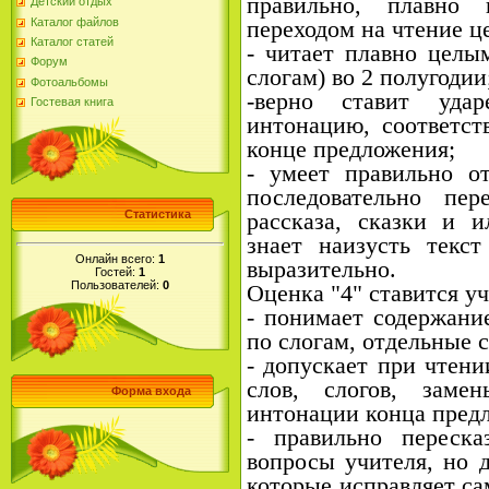
правильно, плавно
Детский отдых
Каталог файлов
переходом на чтение ц
Каталог статей
- читает плавно целы
Форум
слогам) во 2 полугодии
Фотоальбомы
-верно ставит удар
Гостевая книга
интонацию, соответс
конце предложения;
- умеет правильно о
последовательно пер
Статистика
рассказа, сказки и и
знает наизусть текст
Онлайн всего:
1
выразительно.
Гостей:
1
Пользователей:
0
Оценка "4" ставится уч
- понимает содержание
по слогам, отдельные 
- допускает при чтени
слов, слогов, заме
Форма входа
интонации конца пред
- правильно переска
вопросы учителя, но д
которые исправляет са