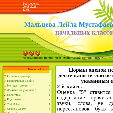
Воскресенье
09.08.2026
11:55
Мальцева Лейла Мустафае
начальных классо
Нормы оценок по чтению и читательской деятельности »
Нормы оценок по
Меню сайта
деятельности соотве
Главная страница
указанным в
Информация о сайте
2-й класс.
Мои достижения
Достижения учащихся
Оценка "5" ставится
Педагогам
содержание прочитан
Родителям
звуки, слова, не д
Ученикам
перестановок букв 
Скоро в школу