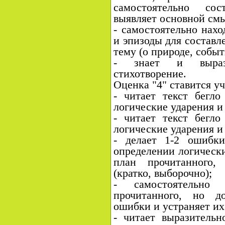
самостоятельно сос
выявляет основной смы
- самостоятельно нахо
и эпизоды для составл
тему (о природе, событ
- знает и вырази
стихотворение.
Оценка "4" ставится уч
- читает текст бегло
логические ударения и 
- читает текст бегло
логические ударения и 
- делает 1-2 ошибк
определении логически
план прочитанного,
(кратко, выборочно);
- самостоятельно
прочитанного, но д
ошибки и устраняет их
- читает выразительн