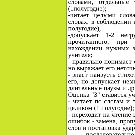
словами, отдельные
(1полугодие);
-читает целыми слов
словах, в соблюдении 
полугодие);
-допускает 1-2 нег
прочитанного, при 
нахождении нужных э
учителя;
- правильно понимает 
но выражает его неточ
- знает наизусть стих
его, но допускает нез
длительные паузы и др.
Оценка "3" ставится уч
- читает по слогам и 
целиком (1 полугодие);
- переходит на чтение
ошибок - замена, пропу
слов и постановка удар
- последователь