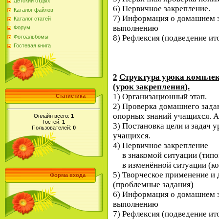
Детский отдых
6) Первичное закрепление.
Каталог файлов
7) Информация о домашнем з
Каталог статей
выполнению
Форум
8) Рефлексия (подведение ит
Фотоальбомы
Гостевая книга
2
Структура урока комплек
(урок закрепления
)
.
1) Организационный этап.
Статистика
2) Проверка домашнего зада
опорных знаний учащихся. А
Онлайн всего:
1
Гостей:
1
3) Постановка цели и задач 
Пользователей:
0
учащихся.
4) Первичное закрепление
в знакомой ситуации (тип
в изменённой ситуации (к
5) Творческое применение и 
Форма входа
(проблемные задания)
6) Информация о домашнем з
выполнению
7) Рефлексия (подведение ит