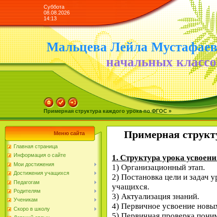
Суббота
08.08.2026
14:13
Мальцева Лейла Мустафае
начальных классо
Примерная структура каждого урока по ФГОС »
Примерная структу
Меню сайта
Главная страница
Информация о сайте
1. Структура урока усвоен
Мои достижения
1) Организационный этап.
Достижения учащихся
2) Постановка цели и задач 
Педагогам
учащихся.
Родителям
3) Актуализация знаний.
Ученикам
4) Первичное усвоение новых
Скоро в школу
5) Первичная проверка пони